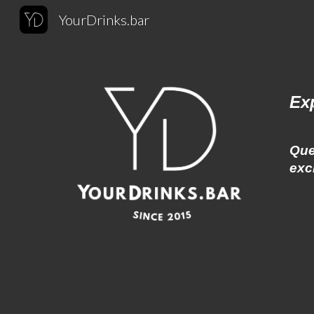
YourDrinks.bar
Sk
Ex
Que
exc